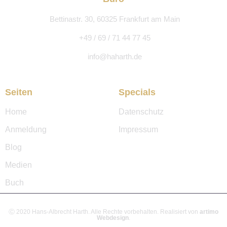
Bettinastr. 30, 60325 Frankfurt am Main
+49 / 69 / 71 44 77 45
info@haharth.de
Seiten
Specials
Home
Datenschutz
Anmeldung
Impressum
Blog
Medien
Buch
Ⓒ 2020 Hans-Albrecht Harth. Alle Rechte vorbehalten. Realisiert von
artimo
Webdesign
.