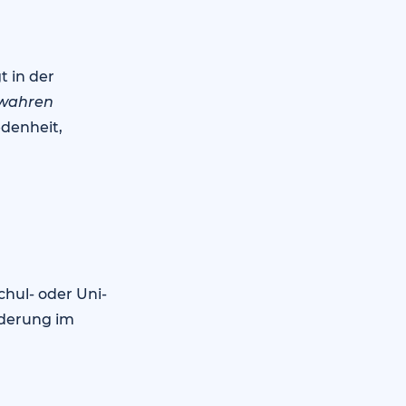
t in der
wahren
edenheit,
chul- oder Uni-
rderung im