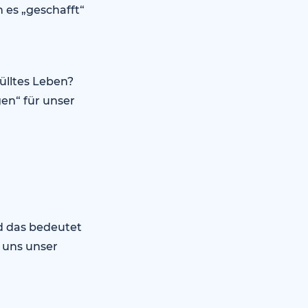
n es „geschafft“
fülltes Leben?
gen“ für unser
d das bedeutet
n uns unser