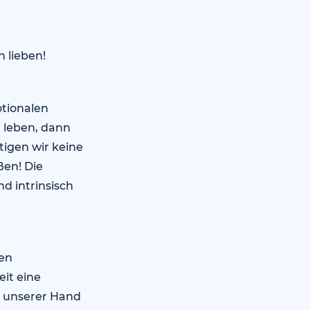
n lieben!
tionalen
l leben, dann
tigen wir keine
ßen! Die
nd intrinsisch
ben
eit eine
in unserer Hand