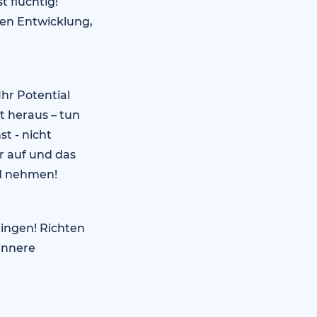
t flüchtig!
nen Entwicklung,
hr Potential
st heraus – tun
t - nicht
r auf und das
nd nehmen!
lingen! Richten
 innere